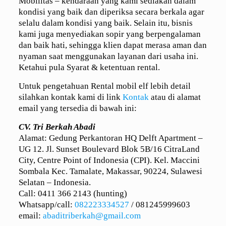
Mobilitas – kendaraan yang kami sediakan dalam
kondisi yang baik dan diperiksa secara berkala agar
selalu dalam kondisi yang baik. Selain itu, bisnis
kami juga menyediakan sopir yang berpengalaman
dan baik hati, sehingga klien dapat merasa aman dan
nyaman saat menggunakan layanan dari usaha ini.
Ketahui pula Syarat & ketentuan rental.
Untuk pengetahuan Rental mobil elf lebih detail
silahkan kontak kami di link
Kontak
atau di alamat
email yang tersedia di bawah ini:
CV. Tri Berkah Abadi
Alamat: Gedung Perkantoran HQ Delft Apartment –
UG 12. Jl. Sunset Boulevard Blok 5B/16 CitraLand
City, Centre Point of Indonesia (CPI). Kel. Maccini
Sombala Kec. Tamalate, Makassar, 90224, Sulawesi
Selatan – Indonesia.
Call: 0411 366 2143 (hunting)
Whatsapp/call:
082223334527
/
081245999603
email:
abaditriberkah@gmail.com