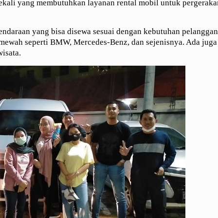
ekali yang membutuhkan layanan rental mobil untuk pergerak
ndaraan yang bisa disewa sesuai dengan kebutuhan pelanggan.
l mewah seperti BMW, Mercedes-Benz, dan sejenisnya. Ada juga
wisata.