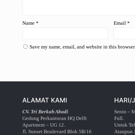
Name
*
Email
*
Save my name, email, and website in this browser
ALAMAT KAMI
HARI/
CV. Tri Berkah Abadi
Senin – 
Gedung Perkantoran HQ Delft
Full.
Apartment – UG 12.
Untuk Te
Jl. Sunset Boulevard Blok 5B/16
Ataupun 