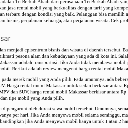
ar adalah Tri Berkah Abadi dari perusahaan Tri Berkah Abadi ya
an jasa rental mobil yang berkualitas dengan tarif yang kompet
 terbaru dengan kondisi yang baik. Pelanggan bisa memilih 
 bisnis, perjalanan keluarga, atau perjalanan wisata. Cek prof
sar
dan menjadi episentrum bisnis dan wisata di daerah tersebut. B
kmati pesona alam dan kebudayaan yang ada di kota ini. Salah
Makassar adalah transportasi. Jika Anda tidak membawa mobil p
mobil. Berikut adalah review mengenai harga rental mobil Maka
ng pada merek mobil yang Anda pilih. Pada umumnya, ada bebera
UV. Harga rental mobil Makassar untuk sedan berkisar antara 
MPV dan SUV, harga rental mobil Makassar berkisar antara Rp
dan tipe mobil yang Anda pilih.
uga dipengaruhi oleh durasi sewa mobil tersebut. Umumnya, sem
nya per hari. Jika Anda menyewa mobil selama seminggu, ma
ibandingkan jika Anda menyewa mobil hanya untuk 1 atau 2 har