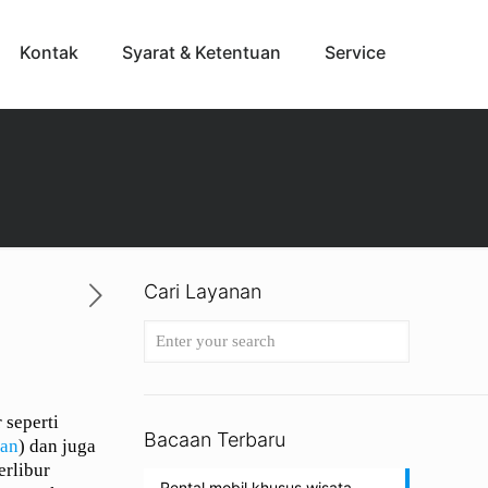
Kontak
Syarat & Ketentuan
Service
Cari Layanan
 seperti
Bacaan Terbaru
tan
) dan juga
erlibur
Rental mobil khusus wisata