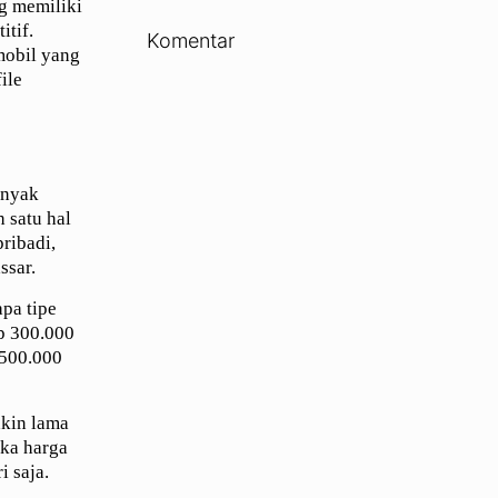
ng memiliki
itif.
Komentar
mobil yang
ile
anyak
 satu hal
ribadi,
ssar.
pa tipe
Rp 300.000
 500.000
akin lama
ka harga
i saja.