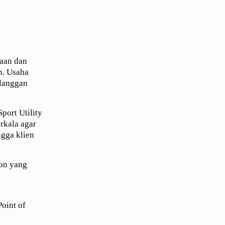
raan dan
n. Usaha
elanggan
port Utility
rkala agar
ngga klien
.
pon yang
oint of