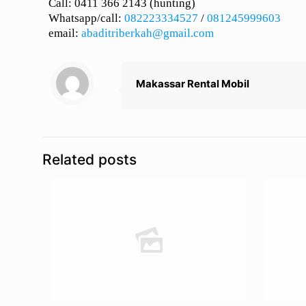
Call: 0411 366 2143 (hunting)
Whatsapp/call:
082223334527
/
081245999603
email:
abaditriberkah@gmail.com
Makassar Rental Mobil
Related posts