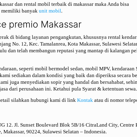
kassar dan rental mobil terbaik di makassar maka Anda bisa
 memiliki banyak
unit mobil
.
ce premio Makassar
erak di bidang layanan pengangkutan, khususnya rental kenda
anjang No. 12, Kec. Tamalanrea, Kota Makassar, Sulawesi Selata
hulu dan telah membangun reputasi yang mantap di kalangan p
ndaraan, seperti mobil bermodel sedan, mobil MPV, kendaraan S
 kami sediakan dalam kondisi yang baik dan diperiksa secara be
s kami juga menyediakan sopir yang handal dan bersahabat, sehi
sa dari perusahaan ini. Ketahui pula Syarat & ketentuan sewa
etail silahkan hubungi kami di link
Kontak
atau di nomor tele
 12. Jl. Sunset Boulevard Blok 5B/16 CitraLand City, Centre P
, Makassar, 90224, Sulawesi Selatan – Indonesia.