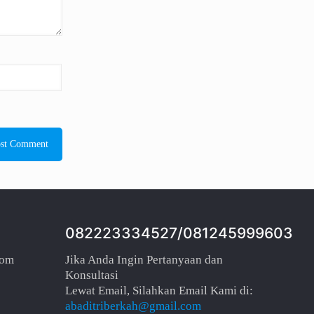
082223334527/081245999603
com
Jika Anda Ingin Pertanyaan dan
Konsultasi
Lewat Email, Silahkan Email Kami di:
abaditriberkah@gmail.com