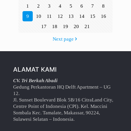
1
2
3
4
5
6
7
8
9
10
11
12
13
14
15
16
17
18
19
20
21
Next page
ALAMAT KAMI
CV. Tri Berkah Abadi
Gedung Perkantoran HQ Delft Apartment – UG
12.
Jl. Sunset Boulevard Blok 5B/16 CitraLand City,
Centre Point of Indonesia (CPI). Kel. Maccini
Sombala Kec. Tamalate, Makassar, 90224,
Sulawesi Selatan – Indonesia.