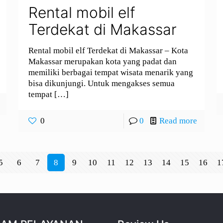
Rental mobil elf
Terdekat di Makassar
Rental mobil elf Terdekat di Makassar – Kota
Makassar merupakan kota yang padat dan
memiliki berbagai tempat wisata menarik yang
bisa dikunjungi. Untuk mengakses semua
tempat
[…]
0
0
Read more
5
6
7
8
9
10
11
12
13
14
15
16
1